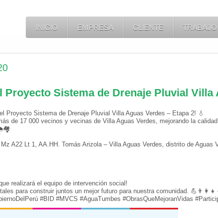
INICIO
EMPRESA
CLIENTE
TRABAJO
20
l Proyecto Sistema de Drenaje Pluvial Vill
del Proyecto Sistema de Drenaje Pluvial Villa Aguas Verdes – Etapa 2! 💧
más de 17 000 vecinos y vecinas de Villa Aguas Verdes, mejorando la calidad
🌧🏘
n Mz A22 Lt 1, AA.HH. Tomás Arizola – Villa Aguas Verdes, distrito de Aguas 
 que realizará el equipo de intervención social!
ales para construir juntos un mejor futuro para nuestra comunidad. 💪👨‍👩‍👧‍
GobiernoDelPerú #BID #MVCS #AguaTumbes #ObrasQueMejoranVidas #Partici