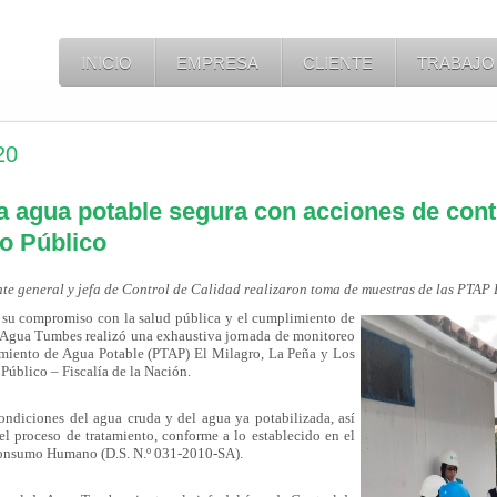
INICIO
EMPRESA
CLIENTE
TRABAJO
20
 agua potable segura con acciones de contr
io Público
nte general y jefa de Control de Calidad realizaron toma de muestras de las PTAP
de su compromiso
con la salud pública y el cumplimiento de
n, Agua Tumbes realizó una exhaustiva jornada de monitoreo
tamiento de Agua Potable (PTAP) El Milagro, La Peña y Los
 Público – Fiscalía de la Nación.
condiciones del agua cruda y del agua ya potabilizada, así
l proceso de tratamiento, conforme a lo establecido en el
Consumo Humano (D.S. N.º 031-2010-SA).