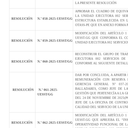
LA PRESENTE RESOLUCIÓN
APROBAR EL CUADRO DE EQUIVA
LA UNIDAD EJECUTORA 002 SE
RESOLUCIÓN
N.° 058-2025-UESST/GG
ESTRUCTURA ESTABLECIDA EN LA
OTASS-PE QUE EN ANEXO FORMA 
MODIFICACIÓN DEL ARTÍCULO 1
UESST-GG QUE CONFORMA EL C
RESOLUCIÓN
N.° 059-2025-UESST/GG
UNIDAD EJECUTORA 002 SERVICI
RECONSTRUIR EL GRUPO DE TRAB
EJECUTORA 002 SERVICIOS D
RESOLUCIÓN
N.° 060-2025-UESST/GG
CONFORME AL SIGUIENTE DETAL
DAR POR CONCLUIDA, A APARTIR 
REMUNERACIÓN CON RESERVA 
GERENCIA GENERAL N° 037-2
BALLADARES, COMO JEFE DE L
RESOLUCIÓN
N.° 061-2025-
GESTIÓN QUE PERTENECÍA A LA G
UESST/GG
DEL 24 DE NOVIEMBRE DE 2025(P
JEFE DE LA OFICINA DE CONTR
CALIDAD DEL SERVICIO DE LA UN
MODIFICACIÓN DEL ARTÍCULO 1
UESST-GG QUE APRUEBA EL “IN
RESOLUCIÓN
N.° 062-2025-UESST/GG
OPERATIVIDAD FUNCIONAL DE L