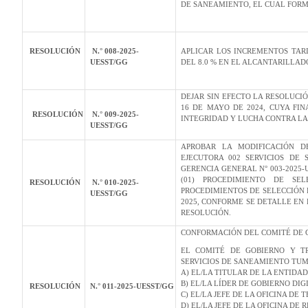
DE SANEAMIENTO, EL CUAL FORM
RESOLUCIÓN
N.° 008-2025-
APLICAR LOS INCREMENTOS TARI
UESST/GG
DEL 8.0 % EN EL ALCANTARILLAD
DEJAR SIN EFECTO LA RESOLUCIÓ
16 DE MAYO DE 2024, CUYA FI
RESOLUCIÓN
N.° 009-2025-
INTEGRIDAD Y LUCHA CONTRA LA
UESST/GG
APROBAR LA MODIFICACIÓN D
EJECUTORA 002 SERVICIOS DE
GERENCIA GENERAL N° 003-2025-
(01) PROCEDIMIENTO DE SEL
RESOLUCIÓN
N.° 010-2025-
PROCEDIMIENTOS DE SELECCIÓN 
UESST/GG
2025, CONFORME SE DETALLE EN
RESOLUCIÓN.
CONFORMACIÓN DEL COMITÉ DE 
EL COMITÉ DE GOBIERNO Y TR
SERVICIOS DE SANEAMIENTO TUM
A) EL/LA TITULAR DE LA ENTIDA
B) EL/LA LÍDER DE GOBIERNO DIG
RESOLUCIÓN
N.° 011-2025-UESST/GG
C) EL/LA JEFE DE LA OFICINA DE
D) EL/LA JEFE DE LA OFICINA DE