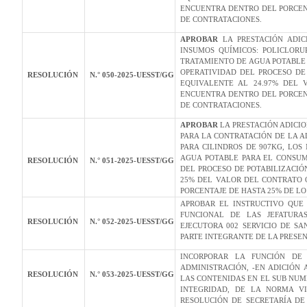
ENCUENTRA DENTRO DEL PORCEN
DE CONTRATACIONES.
APROBAR
LA PRESTACIÓN ADIC
INSUMOS QUÍMICOS: POLICLORU
TRATAMIENTO DE AGUA POTABLE
OPERATIVIDAD DEL PROCESO DE 
RESOLUCIÓN
N.° 050-2025-UESST/GG
EQUIVALENTE AL 24.97% DEL 
ENCUENTRA DENTRO DEL PORCEN
DE CONTRATACIONES.
APROBAR
LA PRESTACIÓN ADICIO
PARA LA CONTRATACIÓN DE LA A
PARA CILINDROS DE 907KG, LO
AGUA POTABLE PARA EL CONSUM
RESOLUCIÓN
N.° 051-2025-UESST/GG
DEL PROCESO DE POTABILIZACIÓN
25% DEL VALOR DEL CONTRATO 
PORCENTAJE DE HASTA 25% DE L
APROBAR EL INSTRUCTIVO QUE 
FUNCIONAL DE LAS JEFATURA
RESOLUCIÓN
N.° 052-2025-UESST/GG
EJECUTORA 002 SERVICIO DE 
PARTE INTEGRANTE DE LA PRESE
INCORPORAR LA FUNCIÓN DE
ADMINISTRACIÓN, -EN ADICIÓN 
RESOLUCIÓN
N.° 053-2025-UESST/GG
LAS CONTENIDAS EN EL SUB NUME
INTEGRIDAD, DE LA NORMA VII
RESOLUCIÓN DE SECRETARÍA DE 