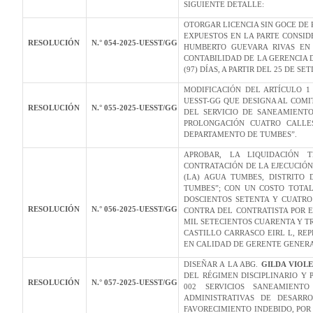
SIGUIENTE DETALLE:
OTORGAR LICENCIA SIN GOCE DE
EXPUESTOS EN LA PARTE CONSID
RESOLUCIÓN
N.° 054-2025-UESST/GG
HUMBERTO GUEVARA RIVAS EN 
CONTABILIDAD DE LA GERENCIA D
(97) DÍAS, A PARTIR DEL 25 DE S
MODIFICACIÓN DEL ARTÍCULO 1
UESST-GG QUE DESIGNA AL COMI
RESOLUCIÓN
N.° 055-2025-UESST/GG
DEL SERVICIO DE SANEAMIENT
PROLONGACIÓN CUATRO CALLES
DEPARTAMENTO DE TUMBES”.
APROBAR, LA LIQUIDACIÓN T
CONTRATACIÓN DE LA EJECUCIÓN
(LA) AGUA TUMBES, DISTRITO
TUMBES”; CON UN COSTO TOTAL 
DOSCIENTOS SETENTA Y CUATRO 
RESOLUCIÓN
N.° 056-2025-UESST/GG
CONTRA DEL CONTRATISTA POR EL
MIL SETECIENTOS CUARENTA Y TRE
CASTILLO CARRASCO EIRL L, RE
EN CALIDAD DE GERENTE GENERA
DISEÑAR A LA ABG.
GILDA VIOL
DEL RÉGIMEN DISCIPLINARIO Y
RESOLUCIÓN
N.° 057-2025-UESST/GG
002 SERVICIOS SANEAMIEN
ADMINISTRATIVAS DE DESARRO
FAVORECIMIENTO INDEBIDO, POR