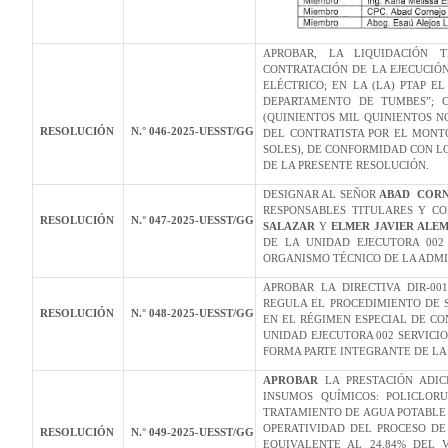
APROBAR, LA LIQUIDACIÓN T
CONTRATACIÓN DE LA EJECUCIÓN
ELÉCTRICO; EN LA (LA) PTAP E
DEPARTAMENTO DE TUMBES”; C
(QUINIENTOS MIL QUINIENTOS NO
RESOLUCIÓN
N.° 046-2025-UESST/GG
DEL CONTRATISTA POR EL MONTO 
SOLES), DE CONFORMIDAD CON L
DE LA PRESENTE RESOLUCIÓN.
DESIGNAR AL SEÑOR
ABAD
CORN
RESPONSABLES TITULARES Y C
RESOLUCIÓN
N.° 047-2025-UESST/GG
SALAZAR
Y
ELMER JAVIER ALE
DE LA UNIDAD EJECUTORA 002
ORGANISMO TÉCNICO DE LA ADMI
APROBAR LA DIRECTIVA DIR-001
REGULA EL PROCEDIMIENTO DE 
RESOLUCIÓN
N.° 048-2025-UESST/GG
EN EL RÉGIMEN ESPECIAL DE CO
UNIDAD EJECUTORA 002 SERVIC
FORMA PARTE INTEGRANTE DE LA
APROBAR
LA PRESTACIÓN ADIC
INSUMOS QUÍMICOS: POLICLOR
TRATAMIENTO DE AGUA POTABLE
OPERATIVIDAD DEL PROCESO DE 
RESOLUCIÓN
N.° 049-2025-UESST/GG
EQUIVALENTE AL 24.84% DEL 