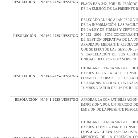
RESOLUCIÓN
N.° 038-2025-UESST/GG
PLACA EAA-342, POR UN PERÍODO 
DE LA EMISIÓN DE LA PRESENTE 
DELEGADO AL ING ALAN PERÚ VIL
DE LA INFORMACIÓN, LAS FACUL
DE LA LEY DE FIRMAS Y CERTIF
N° 052 - 2008 - PCM, CONCORDAN
RESOLUCIÓN
N.° 039-2025-UESST/GG
DE GESTIÓN OPERATIVA DE LA U
APROBADO MEDIANTE RESOLUCIÓN
QUE SE EFECTÚE LAS GESTIONES 
Y CANCELACIÓN DE LOS CERTI
UNIDAD EJECUTORA 002 SERVICI
OTORGAR LICENCIA SIN GOCE DE
EXPUESTOS EN LA PARTE CONSID
RESOLUCIÓN
N.° 040-2025-UESST/GG
CORNEJO ESCOBAR, JEFE DE LA 
DE ADMINISTRACIÓN Y FINANZAS
TUMBES A PARTIR DEL 16 DE JULI
RESOLUCIÓN
N.° 041-2025-UESST/GG
APROBAR LA COMPATIBILIZACIÓN 
IMPRESIÓN”, POR UN PERIODO DE
EMISIÓN DE LA PRESENTE RESOLU
OTORGAR LICENCIA SIN GOCE DE
EXPUESTO EN LA PARTE CONSID
LUIS ALVA CUEVA
ESPECIALISTA
MEDICIÓN DE LA GERENCIA CO