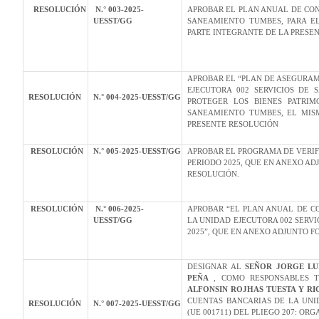
RESOLUCIÓN
N.° 003-2025-
APROBAR EL PLAN ANUAL DE CON
UESST/GG
SANEAMIENTO TUMBES, PARA E
PARTE INTEGRANTE DE LA PRESE
APROBAR EL “PLAN DE ASEGURAM
EJECUTORA 002 SERVICIOS DE 
RESOLUCIÓN
N.° 004-2025-UESST/GG
PROTEGER LOS BIENES PATRIM
SANEAMIENTO TUMBES, EL MIS
PRESENTE RESOLUCIÓN
RESOLUCIÓN
N.° 005-2025-UESST/GG
APROBAR EL PROGRAMA DE VERIF
PERIODO 2025, QUE EN ANEXO A
RESOLUCIÓN.
RESOLUCIÓN
N.° 006-2025-
APROBAR “EL PLAN ANUAL DE C
UESST/GG
LA UNIDAD EJECUTORA 002 SERV
2025”, QUE EN ANEXO ADJUNTO F
DESIGNAR AL
SEÑOR JORGE LU
PEÑA
, COMO RESPONSABLES T
ALFONSIN ROJHAS TUESTA Y RI
CUENTAS BANCARIAS DE LA UNI
RESOLUCIÓN
N.° 007-2025-UESST/GG
(UE 001711) DEL PLIEGO 207: OR