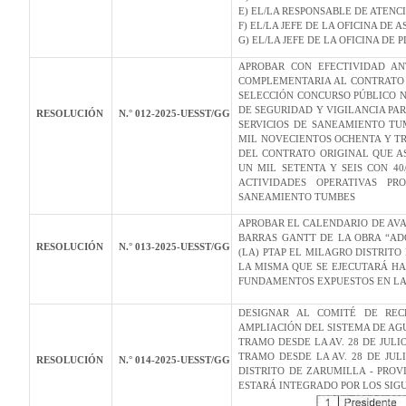
E) EL/LA RESPONSABLE DE ATENC
F) EL/LA JEFE DE LA OFICINA DE A
G) EL/LA JEFE DE LA OFICINA DE
APROBAR CON EFECTIVIDAD AN
COMPLEMENTARIA AL CONTRATO N
SELECCIÓN CONCURSO PÚBLICO N°
DE SEGURIDAD Y VIGILANCIA PAR
RESOLUCIÓN
N.° 012-2025-UESST/GG
SERVICIOS DE SANEAMIENTO TUMB
MIL NOVECIENTOS OCHENTA Y TRE
DEL CONTRATO ORIGINAL QUE ASC
UN MIL SETENTA Y SEIS CON 40
ACTIVIDADES OPERATIVAS PR
SANEAMIENTO TUMBES
APROBAR EL CALENDARIO DE AV
BARRAS GANTT DE LA OBRA “ADQ
RESOLUCIÓN
N.° 013-2025-UESST/GG
(LA) PTAP EL MILAGRO DISTRIT
LA MISMA QUE SE EJECUTARÁ HA
FUNDAMENTOS EXPUESTOS EN LA 
DESIGNAR AL COMITÉ DE REC
AMPLIACIÓN DEL SISTEMA DE AG
TRAMO DESDE LA AV. 28 DE JULI
TRAMO DESDE LA AV. 28 DE JU
RESOLUCIÓN
N.° 014-2025-UESST/GG
DISTRITO DE ZARUMILLA - PROVI
ESTARÁ INTEGRADO POR LOS SIG