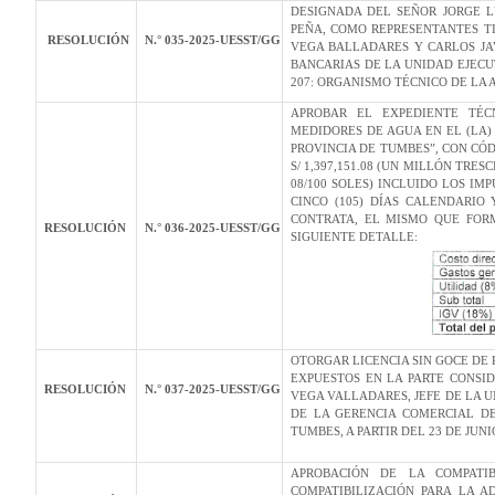
DESIGNADA DEL SEÑOR JORGE 
PEÑA, COMO REPRESENTANTES T
RESOLUCIÓN
N.° 035-2025-UESST/GG
VEGA BALLADARES Y CARLOS JA
BANCARIAS DE LA UNIDAD EJECU
207: ORGANISMO TÉCNICO DE LA
APROBAR EL EXPEDIENTE TÉC
MEDIDORES DE AGUA EN EL (LA)
PROVINCIA DE TUMBES”, CON CÓD
S/ 1,397,151.08 (UN MILLÓN TRE
08/100 SOLES) INCLUIDO LOS IM
CINCO (105) DÍAS CALENDARIO
CONTRATA, EL MISMO QUE FOR
RESOLUCIÓN
N.° 036-2025-UESST/GG
SIGUIENTE DETALLE:
OTORGAR LICENCIA SIN GOCE DE
EXPUESTOS EN LA PARTE CONSID
RESOLUCIÓN
N.° 037-2025-UESST/GG
VEGA VALLADARES, JEFE DE LA 
DE LA GERENCIA COMERCIAL DE
TUMBES, A PARTIR DEL 23 DE JUN
APROBACIÓN DE LA COMPATIB
COMPATIBILIZACIÓN PARA LA A