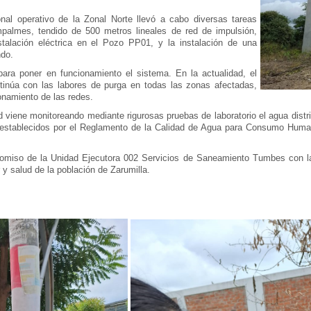
nal operativo de la Zonal Norte llevó a cabo diversas tareas
mpalmes, tendido de 500 metros lineales de red de impulsión,
instalación eléctrica en el Pozo PP01, y la instalación de una
ndo.
ara poner en funcionamiento el sistema. En la actualidad, el
ntinúa con las labores de purga en todas las zonas afectadas,
onamiento de las redes.
 viene monitoreando mediante rigurosas pruebas de laboratorio el agua distr
dez establecidos por el Reglamento de la Calidad de Agua para Consumo Hu
promiso de la Unidad Ejecutora 002 Servicios de Saneamiento Tumbes con la
 y salud de la población de Zarumilla.