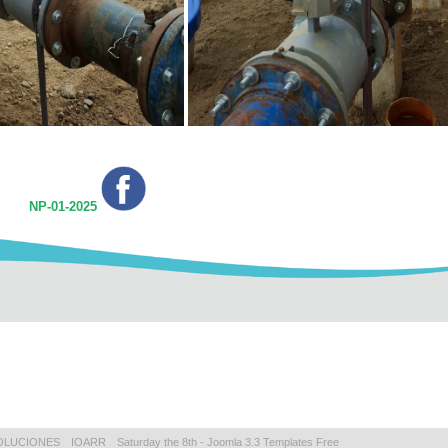
IÓN
NP-01-2025
OLUCIONES
IOARR
Saturday the 8th -
Joomla 3.3 Templates Free