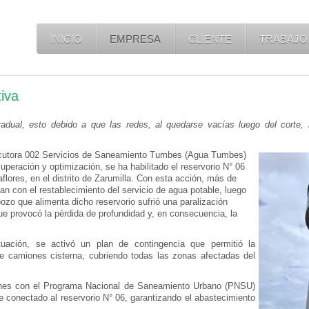
INICIO
EMPRESA
CLIENTE
TRABAJO
iva
adual, esto debido a que las redes, al quedarse vacías luego del corte, n
utora 002 Servicios de Saneamiento Tumbes (Agua Tumbes)
cuperación y optimización, se ha habilitado el reservorio N° 06
lores, en el distrito de Zarumilla. Con esta acción, más de
an con el restablecimiento del servicio de agua potable, luego
ozo que alimenta dicho reservorio sufrió una paralización
e provocó la pérdida de profundidad y, en consecuencia, la
uación, se activó un plan de contingencia que permitió la
de camiones cisterna, cubriendo todas las zonas afectadas del
ones con el Programa Nacional de Saneamiento Urbano (PNSU)
e conectado al reservorio N° 06, garantizando el abastecimiento