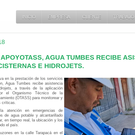
INICIO
EMPRESA
CLIENTE
TRABAJO
18
P APOYOTASS, AGUA TUMBES RECIBE AS
ISTERNAS E HIDROJETS.
va en la prestación de los servicios
ón, Agua Tumbes recibe asistencia
rojets, a través de la aplicación
por el Organismo Técnico de la
eamiento (OTASS) para monitorear y
 críticas.
r la atención en emergencias de
s de agua potable y alcantarillado
r, en tiempo real, la ubicación y los
odo el país.
buzones en la calle Tarapacá en el