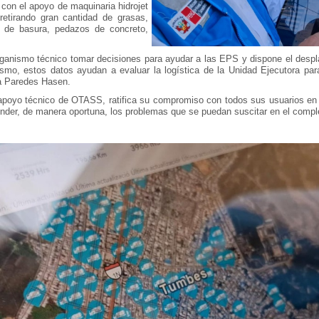
 con el apoyo de maquinaria hidrojet
etirando gran cantidad de grasas,
s de basura, pedazos de concreto,
organismo técnico tomar decisiones para ayudar a las EPS y dispone el desp
mismo, estos datos ayudan a evaluar la logística de la Unidad Ejecutora par
a Paredes Hasen.
poyo técnico de OTASS, ratifica su compromiso con todos sus usuarios en m
tender, de manera oportuna, los problemas que se puedan suscitar en el compl