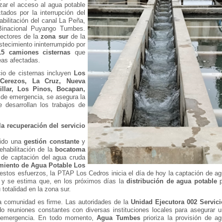
zar el acceso al agua potable
tados por la interrupción del
abilitación del canal La Peña,
 Binacional Puyango Tumbes.
sectores de la
zona sur
de la
stecimiento ininterrumpido por
15 camiones cisternas
que
eas afectadas.
cio de cisternas incluyen
Los
Cerezos, La Cruz, Nueva
illar, Los Pinos, Bocapan,
 de emergencia, se asegura la
 desarrollan los trabajos de
a recuperación del servicio
ido una
gestión constante
y
ehabilitación de la
bocatoma
 de captación del agua cruda
amiento de Agua Potable Los
 estos esfuerzos, la PTAP Los Cedros inicia el día de hoy la captación de a
n y se estima que, en los próximos días la
distribución de agua potable
p
 totalidad en la zona sur.
 comunidad es firme. Las autoridades de la
Unidad Ejecutora 002 Servici
o reuniones constantes con diversas instituciones locales para asegurar 
a emergencia. En todo momento,
Agua Tumbes
prioriza la provisión de a