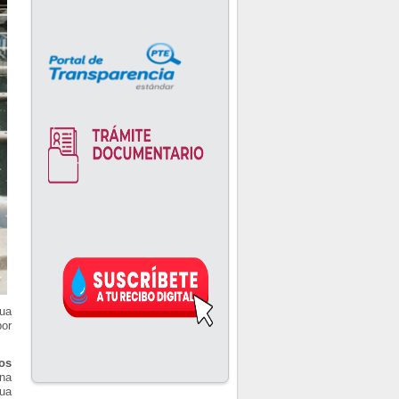
gua
or
os
una
gua