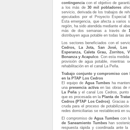
contingencia
con el objetivo de garanti
a los más de
30 mil pobladores
afec
servicio, derivada de los trabajos de reh
ejecutados por el Proyecto Especial
Esta emergencia, que afecta a varios 
región, ha sido atendida mediante el aba
más de dos semanas a través de
distribuyen agua potable en todas las ár
Los sectores beneficiados con el servi
Cedros, La Jota, San José, Los 
Esperanza, Caleta Grau, Zorritos, V
Bonanza y Acapulco
. Con esta medida
provisión de agua potable, mientras se
rehabilitación en el canal La Peña.
Trabajo conjunto y compromiso con l
en la PTAP Los Cedros
El equipo de
Agua Tumbes
ha manten
una
presencia activa
en las obras de r
La Peña
y el canal Los Cedros, punto
que es procesada en la
Planta de Trat
Cedros (PTAP Los Cedros)
. Gracias a
cruda para el proceso de potabilizació
redes domiciliarias se restablecerá en su
El compromiso de
Agua Tumbes
con la
de Saneamiento Tumbes
han sostenid
respuesta rápida y coordinada ante l