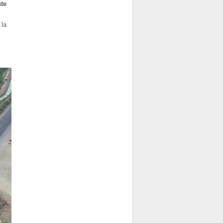
te
 la