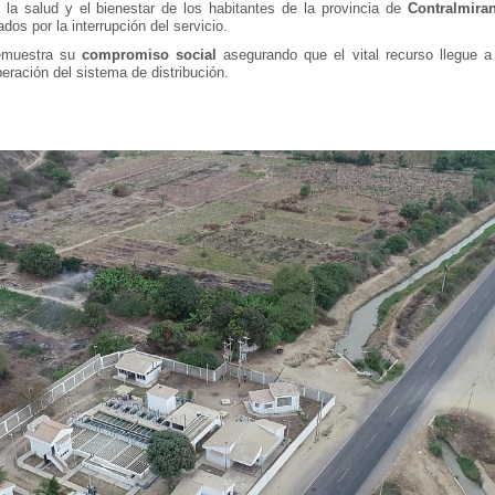
 la salud y el bienestar de los habitantes de la provincia de
Contralmiran
os por la interrupción del servicio.
muestra su
compromiso social
asegurando que el vital recurso llegue a
eración del sistema de distribución.