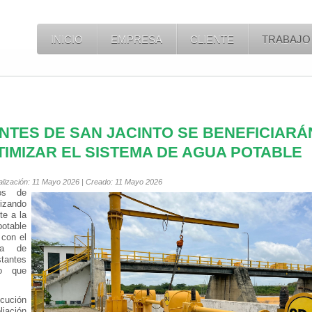
INICIO
EMPRESA
CLIENTE
TRABAJO
ANTES DE SAN JACINTO SE BENEFICIARÁ
TIMIZAR EL SISTEMA DE AGUA POTABLE
tualización: 11 Mayo 2026 | Creado: 11 Mayo 2026
os de
zando
te a la
otable
 con el
ma de
tantes
to que
ecución
liación