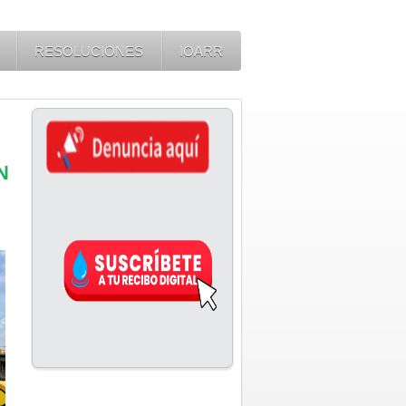
RESOLUCIONES
IOARR
N