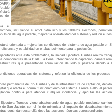
(IOARR)
otable
ficiará
es del
pla el
ombeo, incluyendo el árbol hidráulico y los tableros eléctricos, permitie
pulsión del agua potable, mejorar la operatividad del sistema y reducir el rie
ctural orientada a mejorar las condiciones del sistema de agua potable en 
eficiencia y estabilidad en el abastecimiento para la población.
jecutadas ante esta problemática, la Unidad Ejecutora Tumbes realizó traba
tes componentes de la PTAP La Peña, interviniendo la captación, cámara ro
 estructuras que presentaban acumulación de lodo y palizada debido a 
ondiciones operativas del sistema y reforzar la eficiencia de los procesos
reo permanente del río Tumbes y de la infraestructura de captación, debido
getal que afecta el normal funcionamiento del sistema. Frente a ello, el perso
lancia continua para atender cualquier incidencia y ejecutar las accio
 Ejecutora Tumbes viene abasteciendo de agua potable mediante camion
ito de San Jacinto, con el fin de minimizar el impacto del desabastecimient
entras continúan desarrollándose las acciones técnicas correspondientes.