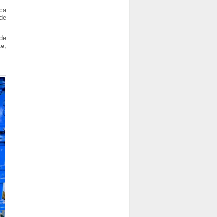
ica
 de
 de
te,