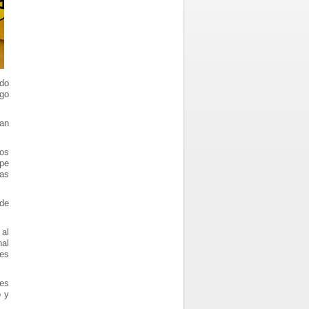
ndo
sgo
San
jos
mpe
las
 de
 al
nal
nes
es
o y