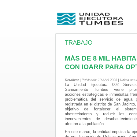
TRABAJO
MÁS DE 8 MIL HABIT
CON IOARR PARA OP
Detalles:
| Publicado: 10 Abril 2026 | Última ac
La Unidad Ejecutora
002 Servici
Saneamiento Tumbes viene priori
acciones estratégicas e inmediatas fren
problemática del servicio de agua p
registrada en el distrito de San Jacinto,
objetivo de fortalecer el siste
abastecimiento y reducir los cons
inconvenientes de desabastecimien
afectan a la población.
En ese marco, la entidad impulsa la ej
de una Inversión de Optimización, Amp